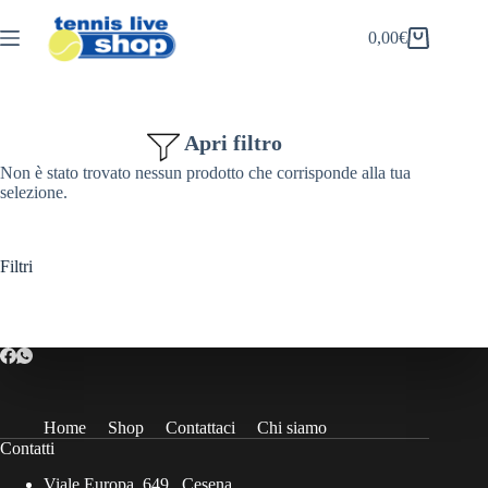
Salta
al
0,00
€
Carrello
contenuto
Apri filtro
Non è stato trovato nessun prodotto che corrisponde alla tua
selezione.
Filtri
Home
Shop
Contattaci
Chi siamo
Contatti
Viale Europa, 649 , Cesena