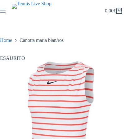
Salta
al
0,00
€
Carrello
contenuto
Home
Canotta maria bian/ros
ESAURITO